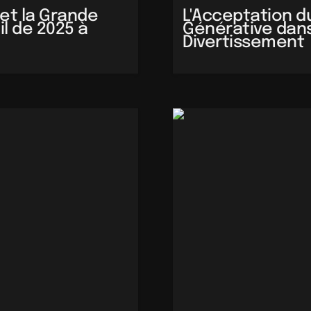
 et la Grande 
L'Acceptation du 
l de 2025 à 
Générative dans 
Divertissement
tat des lieux des menaces
La Fracture Technologique à l
Plusieurs Vitesses