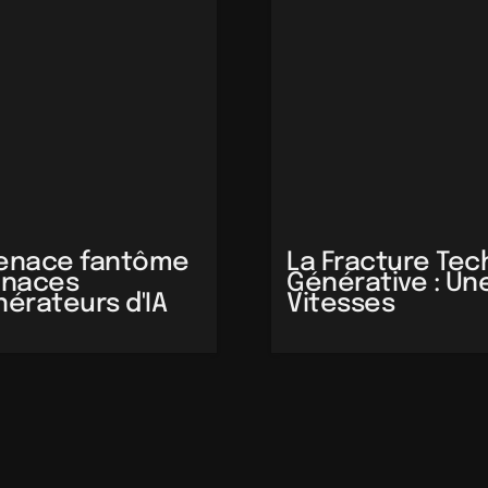
enace fantôme 
La Fracture Techn
enaces 
Générative : Une
nérateurs d'IA
Vitesses