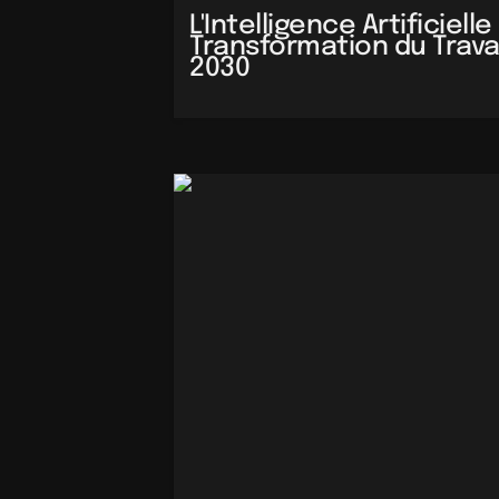
L'Intelligence Artificielle
Transformation du Travai
2030
Tempête juridique ou menace fantôme ? L'é
juridiques contre les générateurs d'IA