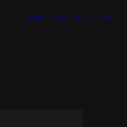
Portfolio
A propos
Services
Contact
 de l'IA Générative dans l'Industrie du