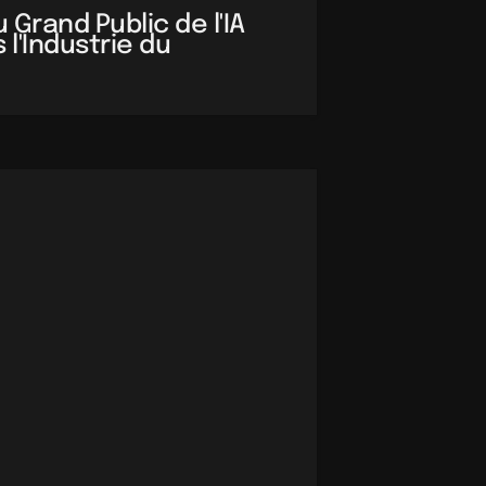
Grand Public de l'IA 
l'Industrie du 
'Ère de l'IA Générative : Une Société à